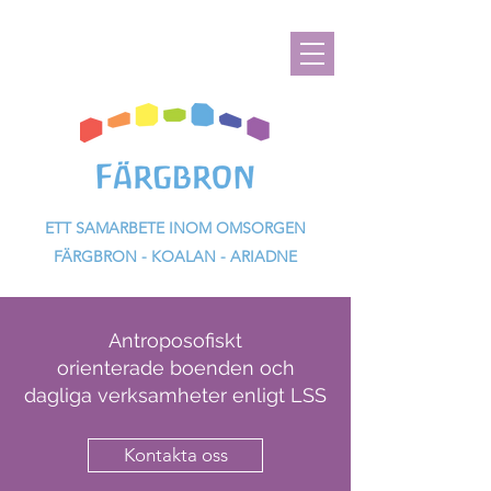
ETT SAMARBETE INOM OMSORGEN
FÄRGBR
ON - KOALAN - ARIADNE
Antroposofiskt
orienterade boenden och
dagliga verksamheter enligt LSS
Kontakta oss