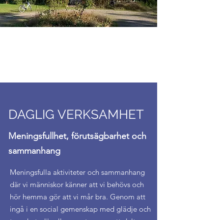
DAGLIG VERKSAMHET
Meningsfullhet, förutsägbarhet och
sammanhang
Meningsfulla aktiviteter och sammanhang
där vi människor känner att vi behövs och
hör hemma gör att vi mår bra. Genom att
ingå i en social gemenskap med glädje och